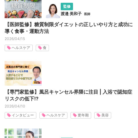
監修
渡邉 美和子
医師
【医師監修】糖質制限ダイエットの正しいやり方と成功に
導く食事・運動方法
2026/04/15
ヘルスケア
食
【専門家監修】風呂キャンセル界隈に注目 | 入浴で認知症
リスクの低下!?
2026/04/10
インタビュー
ヘルスケア
更年期
美容