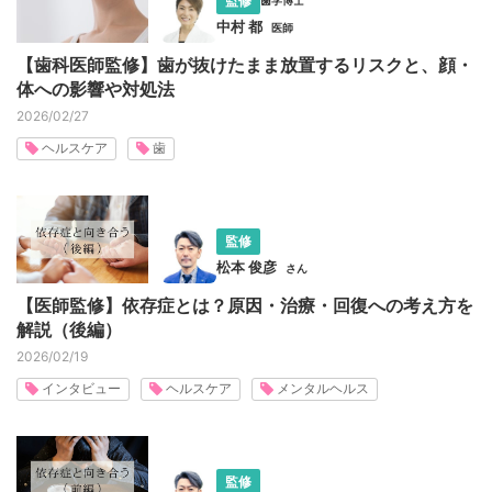
監修
中村 都
医師
【歯科医師監修】歯が抜けたまま放置するリスクと、顔・
体への影響や対処法
2026/02/27
ヘルスケア
歯
監修
松本 俊彦
さん
【医師監修】依存症とは？原因・治療・回復への考え方を
解説（後編）
2026/02/19
インタビュー
ヘルスケア
メンタルヘルス
監修