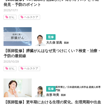
発見・予防のポイント
2025/11/11
がん
ヘルスケア
監修
大久保 栄高
医師
【医師監修】膵臓がんはなぜ見つけにくい？検査・治療・
予防の最前線
2025/10/29
がん
ヘルスケア
医学博士／日本産科婦人科学会 産婦人科専
監修
門医
吉形 玲美
医師
【医師監修】更年期における生理の変化。生理周期や出血