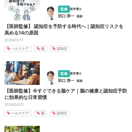
監修
医学博士
田口 淳一
医師
【医師監修】 認知症を予防する時代へ｜認知症リスクを
高める14の原因
2026/05/11
ヘルスケア
脳
認知症
監修
医学博士
田口 淳一
医師
【医師監修】今すぐできる脳ケア｜脳の健康と認知症予防
に効果的な日常習慣
2026/04/21
ヘルスケア
脳
認知症