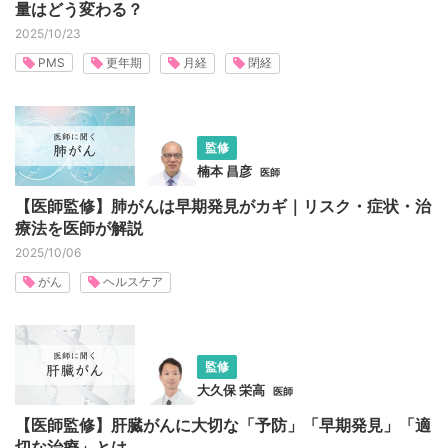
量はどう変わる？
2025/10/23
PMS
更年期
月経
閉経
監修
楠本 昌彦
医師
【医師監修】肺がんは早期発見がカギ｜リスク・症状・治
療法を医師が解説
2025/10/06
がん
ヘルスケア
監修
大久保 栄高
医師
【医師監修】肝臓がんに大切な「予防」「早期発見」「適
切な治療」とは