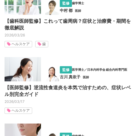
監修
歯学博士
中村 都
医師
【歯科医師監修】これって歯周病？症状と治療費・期間を
徹底解説
2026/03/26
ヘルスケア
歯
監修
医学博士／日本内科学会 総合内科専門医
古川 真依子
医師
【医師監修】逆流性食道炎を本気で治すための、症状レベ
ル別完全ガイド
2026/03/17
ヘルスケア
歯学博士