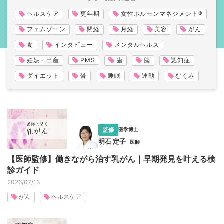
医療・美容・健康の最前線で活躍する専門医による、信頼性の高
い情報をお届けするドクターズコラム。
ヘルスケア
更年期
女性ホルモンマネジメント®
“知る”ことから始まる、健やかで美しい毎日を。
フェムゾーン
閉経
月経
美容
がん
食
インタビュー
メンタルヘルス
妊娠・出産
PMS
歯
脳
認知症
ダイエット
骨
睡眠
運動
むくみ
監修
医学博士
明石 定子
医師
【医師監修】働きながら治す乳がん｜早期発見を叶える検
診ガイド
2026/07/13
がん
ヘルスケア