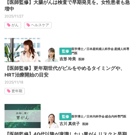
【医師監修】大腸がんは検査で早期発見を。女性患者も急
増中
2025/11/27
がん
ヘルスケア
医学博士／日本産科婦人科学会 産婦人科専
監修
門医
吉形 玲美
医師
【医師監修】更年期世代がピルをやめるタイミングや、
HRT治療開始の目安
2025/11/18
更年期
監修
医学博士／日本内科学会 総合内科専門医
古川 真依子
医師
【医師監修】40代以降が意識したい胃がんリスクと早期