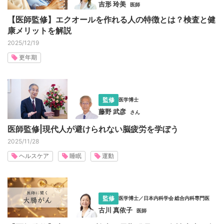
吉形 玲美
医師
【医師監修】エクオールを作れる人の特徴とは？検査と健
康メリットを解説
2025/12/19
更年期
監修
医学博士
藤野 武彦
さん
医師監修|現代人が避けられない脳疲労を学ぼう
2025/11/28
ヘルスケア
睡眠
運動
監修
医学博士／日本内科学会 総合内科専門医
古川 真依子
医師