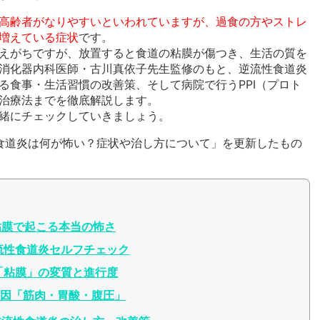
高齢者がなりやすいといわれていますが、過食の方やストレ
増えている症状
です。
えがちですが、放置すると食道の粘膜が傷つき、生活の質を
消化器内科医師・古川真依子先生監修のもと、逆流性食道炎
る食事・生活習慣の改善策、そして病院で行うPPI（プロト
治療法までを徹底解説します。
緒にチェックしていきましょう。
流性食道炎は何が怖い？症状や治し方について」を更新したもの
粘膜で起こる本当の怖さ
流性食道炎セルフチェック
「粘膜」の変質と進行度
原因「筋肉・胃酸・腹圧」