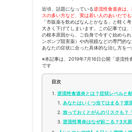
近頃、話題になっている
逆流性食道炎は、
スの多い方など、実は若い人のあいだでも
「市販薬を飲めばなんとかなる」と軽く考
大きく下げてしまいます。この記事では、
の根本原因から、ご自身で今すぐ始められ
ンポンプ阻害薬）や内視鏡などの専門的な
あなたの症状に合った具体的な治し方を一
※本記事は、2019年7月16日公開「逆
です
目次
逆流性食道炎とは？症状レベルと
あなたはいくつ当てはまる？逆
放っておくとがんのリスクも？
逆流性胃炎はなぜ起こる？3大