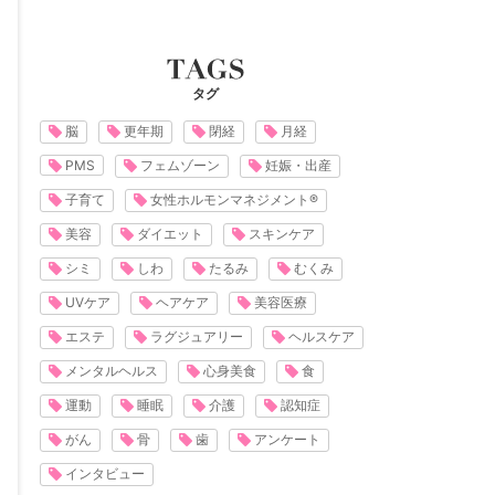
タグ
脳
更年期
閉経
月経
PMS
フェムゾーン
妊娠・出産
子育て
女性ホルモンマネジメント®
美容
ダイエット
スキンケア
シミ
しわ
たるみ
むくみ
UVケア
ヘアケア
美容医療
エステ
ラグジュアリー
ヘルスケア
メンタルヘルス
心身美食
食
運動
睡眠
介護
認知症
がん
骨
歯
アンケート
インタビュー