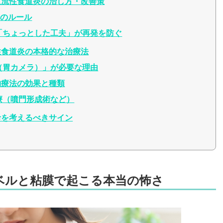
逆流性食道炎の治し方・改善策
つのルール
「ちょっとした工夫」が再発を防ぐ
性食道炎の本格的な治療法
（胃カメラ）」が必要な理由
薬物療法の効果と種類
療（噴門形成術など）
診を考えるべきサイン
ベルと粘膜で起こる本当の怖さ