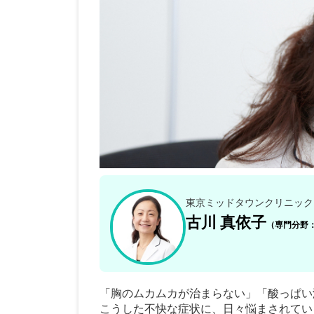
東京ミッドタウンクリニック
古川 真依子
（専門分野
「胸のムカムカが治まらない」「酸っぱい液体
こうした不快な症状に、日々悩まされてい