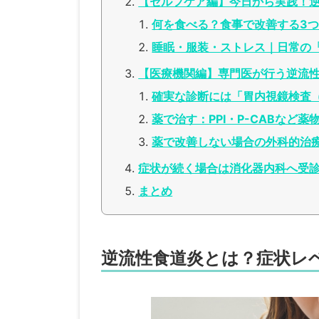
【セルフケア編】今日から実践！
何を食べる？食事で改善する3
睡眠・服装・ストレス｜日常の
【医療機関編】専門医が行う逆流
確実な診断には「胃内視鏡検査
薬で治す：PPI・P-CABなど
薬で改善しない場合の外科的治
症状が続く場合は消化器内科へ受
まとめ
逆流性食道炎とは？症状レ