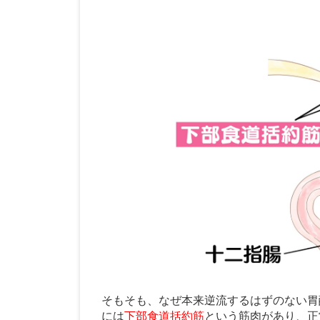
そもそも、なぜ本来逆流するはずのない胃
には
下部食道括約筋
という筋肉があり、正