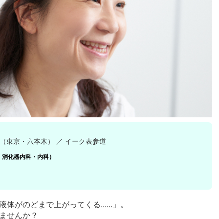
（東京・六本木） ／ イーク表参道
：消化器内科・内科）
がのどまで上がってくる......」。
ませんか？