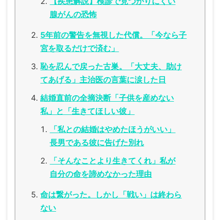
【疾患解説】検診で見つかりにくい
腺がんの恐怖
5年前の警告を無視した代償。「今なら子
宮を取るだけで済む」
恥を忍んで戻った古巣。「大丈夫、助け
てあげる」主治医の言葉に涙した日
結婚直前の全摘決断「子供を産めない
私」と「生きてほしい彼」
「私との結婚はやめたほうがいい」
長男である彼に告げた別れ
「そんなことより生きてくれ」私が
自分の命を諦めなかった理由
命は繋がった。しかし「戦い」は終わら
ない