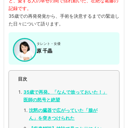
と、愛する人の幸せの間で揺れ動いた、壮絶な葛藤の
記録です。
35歳での再発発覚から、手術を決意するまでの緊迫し
た日々について語ります。
タレント・女優
原 千晶
目次
35歳で再発。「なんで放っておいた！」
医師の怒号と絶望
沈黙の臓器で広がっていた「腺が
ん」を突きつけられた