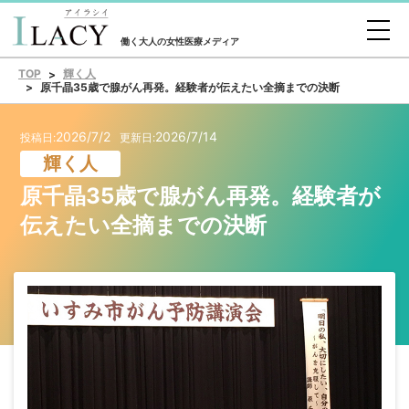
働く大人の女性医療メディア
TOP
輝く人
原千晶35歳で腺がん再発。経験者が伝えたい全摘までの決断
2026/7/2
2026/7/14
投稿日:
更新日:
輝く人
原千晶35歳で腺がん再発。経験者が
伝えたい全摘までの決断