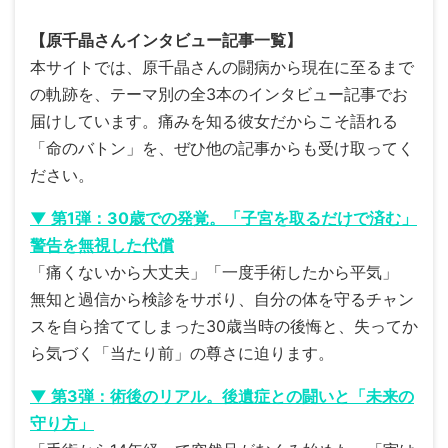
【原千晶さんインタビュー記事一覧】
本サイトでは、原千晶さんの闘病から現在に至るまで
の軌跡を、テーマ別の全3本のインタビュー記事でお
届けしています。痛みを知る彼女だからこそ語れる
「命のバトン」を、ぜひ他の記事からも受け取ってく
ださい。
▼ 第1弾：30歳での発覚。「子宮を取るだけで済む」
警告を無視した代償
「痛くないから大丈夫」「一度手術したから平気」
無知と過信から検診をサボり、自分の体を守るチャン
スを自ら捨ててしまった30歳当時の後悔と、失ってか
ら気づく「当たり前」の尊さに迫ります。
▼ 第3弾：術後のリアル。後遺症との闘いと「未来の
守り方」