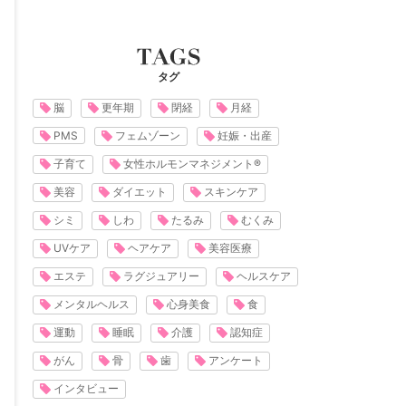
タグ
脳
更年期
閉経
月経
PMS
フェムゾーン
妊娠・出産
子育て
女性ホルモンマネジメント®
美容
ダイエット
スキンケア
シミ
しわ
たるみ
むくみ
UVケア
ヘアケア
美容医療
エステ
ラグジュアリー
ヘルスケア
メンタルヘルス
心身美食
食
運動
睡眠
介護
認知症
がん
骨
歯
アンケート
インタビュー