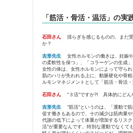
「筋活・骨活・温活」の実
石田さん
揺らぎを感じるものの、まだ受
か？
吉形先生
女性ホルモンの働きは、妊娠
の柔軟性を保つ」、「コラーゲンの生成」
女性の体は、女性ホルモンによって守られ
肌のハリが失われる上に、動脈硬化や骨粗
ルモンマネジメントとして「筋活・骨活・
石田さん
"３活"ですか⁈ 具体的にど
吉形先生
"筋活"というのは、「運動で
促す働きもあるので、その減少は筋肉量や
代謝の低下によって体重が増加するリスク
活"が重要なんです。特別な運動でなくても
軽く息が弾むくらいのスピードが、理想的