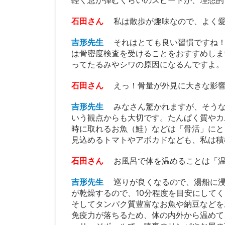
石田さん
私は散歩が趣味なので、よく
吉形先生
それはとても良い習慣ですね！
は骨密度検査を受けることをおすすめしま
ってたるみやシワの原因になるんですよ。
石田さん
えっ！骨量が外見に大きな影
吉形先生
みなさん驚かれますが、そう
いう観点からも大切です。たんぱく質やカ
時に取れるお魚（鮭）などは「骨活」にと
見込めるトマトやアボカドなども、私は積
石田さん
お風呂で体を温めることは「
吉形先生
巡りが良くなるので、湯船に
が乾燥するので、10分程度を目安にして
そしてタンパク質豊富なお魚や納豆などを
免疫力が落ちるため、体の内外から温めて