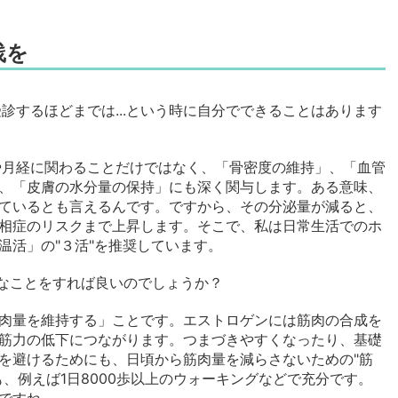
践を
診するほどまでは...という時に自分でできることはあります
や月経に関わることだけではなく、「骨密度の維持」、「血管
、「皮膚の水分量の保持」にも深く関与します。ある意味、
ているとも言えるんです。ですから、その分泌量が減ると、
相症のリスクまで上昇します。そこで、私は日常生活でのホ
温活」の"３活"を推奨しています。
んなことをすれば良いのでしょうか？
筋肉量を維持する」ことです。エストロゲンには筋肉の合成を
筋力の低下につながります。つまづきやすくなったり、基礎
を避けるためにも、日頃から筋肉量を減らさないための"筋
、例えば1日8000歩以上のウォーキングなどで充分です。
ですね。